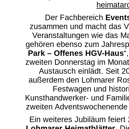
heimatar
Der Fachbereich
Event
zusammen und macht das Ver
Veranstaltungen wie das M
gehören ebenso zum Jahrespr
Park – Offenes HGV-Haus
“
zweiten Donnerstag im Mona
Austausch einlädt. Seit 2
außerdem den Lohmarer Ros
Festwagen und histor
Kunsthandwerker- und Famili
zweiten Adventswochenende w
Ein weiteres Jubiläum feiert
Lohmarer Heimatblätter
. Di