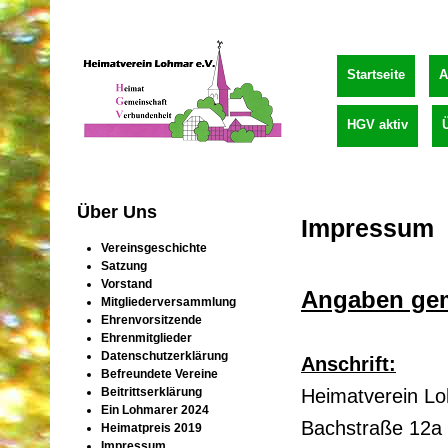
Startseite
A
HGV aktiv
Über Uns
Impressum
Vereinsgeschichte
Satzung
Vorstand
Angaben ge
Mitgliederversammlung
Ehrenvorsitzende
Ehrenmitglieder
Datenschutzerklärung
Anschrift:
Befreundete Vereine
Heimatverein Lo
Beitrittserklärung
Ein Lohmarer 2024
Bachstraße 12a
Heimatpreis 2019
Impressum