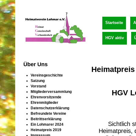
Startseite
A
HGV aktiv
Über Uns
Heimatpreis
Vereinsgeschichte
Satzung
Vorstand
HGV L
Mitgliederversammlung
Ehrenvorsitzende
Ehrenmitglieder
Datenschutzerklärung
Befreundete Vereine
Beitrittserklärung
Sichtlich 
Ein Lohmarer 2024
Heimatpreis, 
Heimatpreis 2019
Impressum