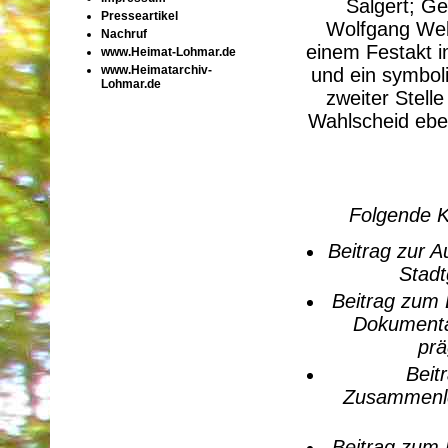
Salgert; G
Presseartikel
Wolfgang Web
Nachruf
einem Festakt i
www.Heimat-Lohmar.de
www.Heimatarchiv-
und ein symbol
Lohmar.de
zweiter Stell
Wahlscheid ebe
Folgende K
Beitrag zur 
Stadt
Beitrag zum 
Dokumenta
prä
Beit
Zusammenleb
Beitrag zum 