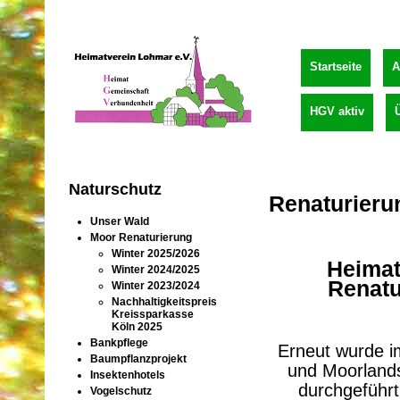
Startseite
A
HGV aktiv
Naturschutz
Renaturieru
Unser Wald
Moor Renaturierung
Winter 2025/2026
Heimat
Winter 2024/2025
Renatu
Winter 2023/2024
Nachhaltigkeitspreis
Kreissparkasse
Köln 2025
Bankpflege
Erneut wurde i
Baumpflanzprojekt
und Moorlands
Insektenhotels
durchgeführ
Vogelschutz