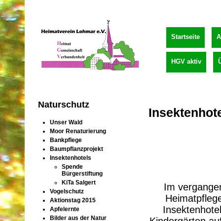
Startseite
A
HGV aktiv
Naturschutz
Insektenhot
Unser Wald
Moor Renaturierung
Bankpflege
Baumpflanzprojekt
Insektenhotels
Spende
Bürgerstiftung
KiTa Salgert
Im vergange
Vogelschutz
Heimatpflege
Aktionstag 2015
Insektenhote
Apfelernte
Bilder aus der Natur
Kindergärten au